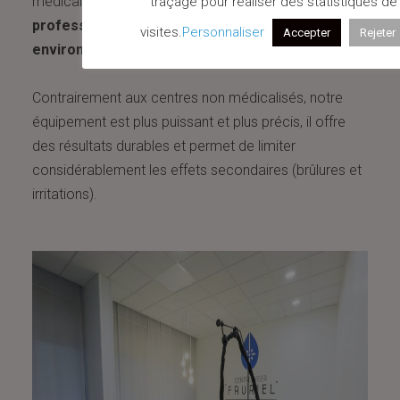
médical. Il est
utilisé exclusivement par des
traçage pour réaliser des statistiques de
professionnels de santé formés, au sein d’un
visites.
Personnaliser
Accepter
Rejeter
environnement médical sécurisé
.
Contrairement aux centres non médicalisés, notre
équipement est plus puissant et plus précis, il offre
des résultats durables et permet de limiter
considérablement les effets secondaires (brûlures et
irritations).